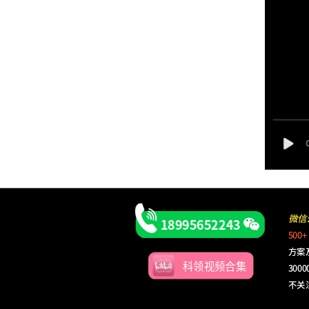
微信
18995652243
500+
方案
科领视频合集
30
不关