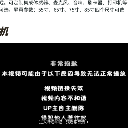
体感游戏。可定制集成体感器、麦克风、音响、刷卡器、打印机
选。屏幕参数：55寸、65寸、75寸、85寸四个尺寸可选
机