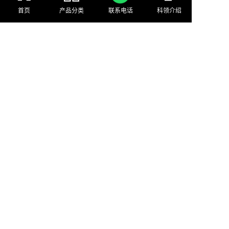
首页
产品分类
联系电话
科领介绍
微信公众号
500+
产品
超15种
不同领域
方案及产品详细视频
30000+行业多媒体人已关注
淘汰
不关注会被行业
科领视频合集
18995652243
产品目录
常见问题
©2026 武汉科领多媒体有限公司 版权所有
备案号
鄂ICP备2022007171号-1