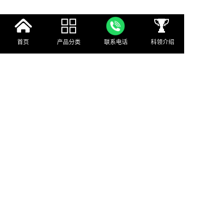
首页
产品分类
微信公众号
联系电话
科领介绍
500+
产品
超15种
不同领域
方案及产品详细视频
30000+行业多媒体人已关注
淘汰
不关注会被行业
科领视频合集
18995652243
产品目录
常见问题
©2026 武汉科领多媒体有限公司 版权所有
备案号
鄂ICP备2022007171号-1