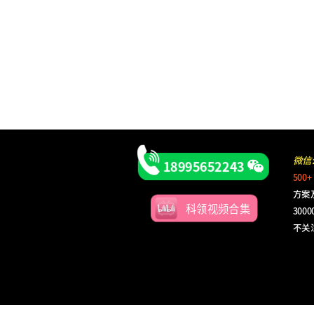
微信
18995652243
500+
方案
科领视频合集
30
不关