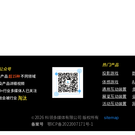
多媒体行业
多媒体行业
多媒体行业
多媒体行业
多媒体行业
热门产品
公众号
投影游戏
产品
超15种
不同领域
体感游戏
及产品详细视频
通用互动装置
000+行业多媒体人已关注
淘汰
展览互动装置
注会被行业
活动互动装置
sitemap
©2026 科领多媒体有限公司 版权所有
备案号
鄂ICP备2022007171号-1
链接