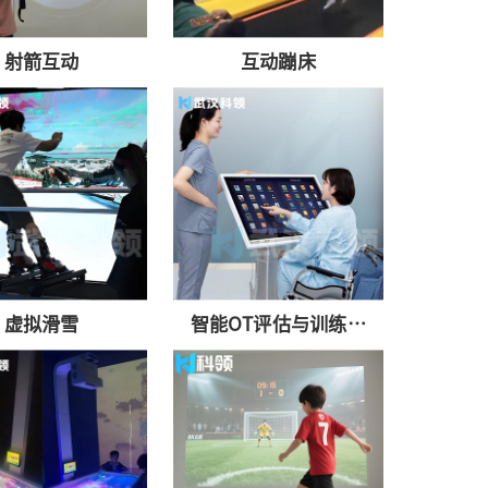
射箭互动
互动蹦床
虚拟滑雪
智能OT评估与训练游
戏