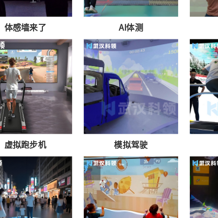
体感墙来了
AI体测
虚拟跑步机
模拟驾驶