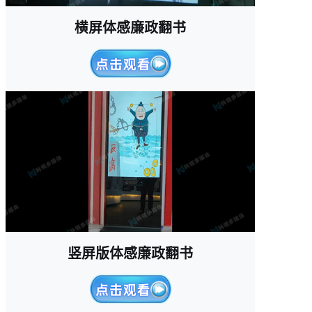
横屏体感廉政翻书
竖屏版体感廉政翻书