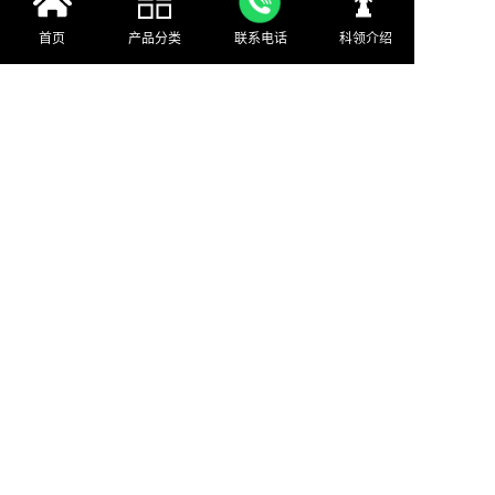
通过生动的动画展示，旨在教育和警示公职人
首页
产品分类
联系电话
科领介绍
员和公众，揭示贪污腐败的严重后果。在软件
中，用户将体验到一名贪官在受贿行为中被抓
获的全过程，包括伸手受贿的瞬间至戴上手铐
的一刻。
贪与廉地面互动