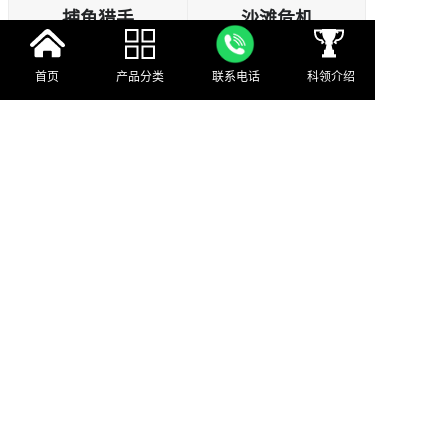
捕鱼猎手
沙滩危机
首页
产品分类
联系电话
科领介绍
怪兽危机
保卫海岛
投影沙池调试教程
微信公众号
500+
产品
超15种
不同领域
方案及产品详细视频
30000+行业多媒体人已关注