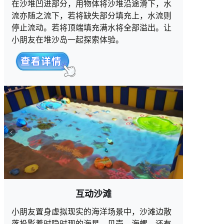
在沙堆凹进部分，用物体将沙堆沿途滑下，水
流亦随之流下，若将缺失部分填充上，水流则
停止流动。若将顶端填充满水将全部溢出。让
小朋友在堆沙岛一起探索体验。
互动沙滩
小朋友置身虚拟现实的海洋场景中，沙滩边散
落投影着时隐时现的海星、贝壳、海螺，还有