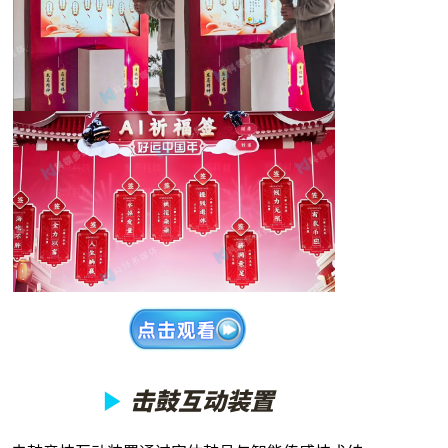
▶
击鼓互动装置